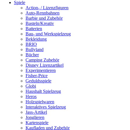
Spiele
Action- / Lizenzfiguren
Auto-Rennbahnen
Barbie und Zubehör
Basteln/Kreativ
Batterien
Bau- und Werkspielzeug
Bekleidung
BRIO
Bullyland
Bücher
Camping Zubehör
Disney Lizenzartikel
Experimentieren
Fisher-Price
Geduldsspiele
Globi
Haushalt Spielzeug
Heros
Holzspielwaren
Interaktives Spielzeug
Jass-Artikel
Jonglieren
Kartenspiele
Kaufladen und Zubehör