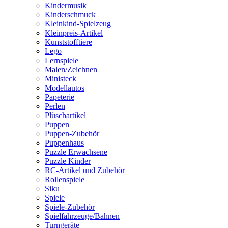
Kindermusik
Kinderschmuck
Kleinkind-Spielzeug
Kleinpreis-Artikel
Kunststofftiere
Lego
Lernspiele
Malen/Zeichnen
Ministeck
Modellautos
Papeterie
Perlen
Plüschartikel
Puppen
Puppen-Zubehör
Puppenhaus
Puzzle Erwachsene
Puzzle Kinder
RC-Artikel und Zubehör
Rollenspiele
Siku
Spiele
Spiele-Zubehör
Spielfahrzeuge/Bahnen
Turngeräte