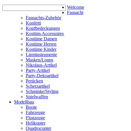
Welcome
Fasnacht
Fasnachts-Zubehör
Konfetti
Kopfbedeckungen
Kostüm-Accessoires
Kostüme Damen
Kostüme Herren
Kostüme Kinder
Lärminstrumente
Masken/Loups
Nikolaus-Artikel
Party-Artikel
Party-Dekoartikel
Perücken
Scherzartikel
Schminke/Styling
Spielwaffen
Modellbau
Boote
Fahrzeuge
Flugzeuge
Helikopter
Quadrocopter