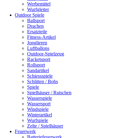
Werbemittel
Wurfgleiter
Outdoor Spiele
Ballsport
Drachen
Ersatzteile
Fitness-Artikel
Jonglieren
Luftballons
Outdoor-Spielzeug
Racketsport
Rollsport
Sandartikel
Schiessspiele
Schlitten / Bobs
Spiele
Spielhäuser / Rutschen
Wasserspiele
Wassersport
Windspiele
Winterartikel
Wurfspiele
Zelte / Spielhäuser
Feuerwerk
Batteriefeuerwerk