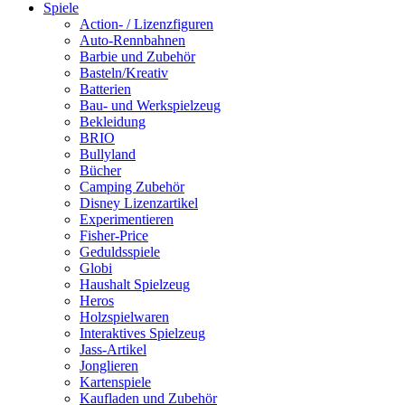
Spiele
Action- / Lizenzfiguren
Auto-Rennbahnen
Barbie und Zubehör
Basteln/Kreativ
Batterien
Bau- und Werkspielzeug
Bekleidung
BRIO
Bullyland
Bücher
Camping Zubehör
Disney Lizenzartikel
Experimentieren
Fisher-Price
Geduldsspiele
Globi
Haushalt Spielzeug
Heros
Holzspielwaren
Interaktives Spielzeug
Jass-Artikel
Jonglieren
Kartenspiele
Kaufladen und Zubehör