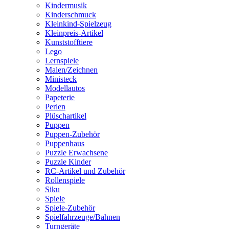
Kindermusik
Kinderschmuck
Kleinkind-Spielzeug
Kleinpreis-Artikel
Kunststofftiere
Lego
Lernspiele
Malen/Zeichnen
Ministeck
Modellautos
Papeterie
Perlen
Plüschartikel
Puppen
Puppen-Zubehör
Puppenhaus
Puzzle Erwachsene
Puzzle Kinder
RC-Artikel und Zubehör
Rollenspiele
Siku
Spiele
Spiele-Zubehör
Spielfahrzeuge/Bahnen
Turngeräte