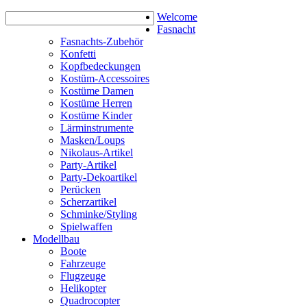
Welcome
Fasnacht
Fasnachts-Zubehör
Konfetti
Kopfbedeckungen
Kostüm-Accessoires
Kostüme Damen
Kostüme Herren
Kostüme Kinder
Lärminstrumente
Masken/Loups
Nikolaus-Artikel
Party-Artikel
Party-Dekoartikel
Perücken
Scherzartikel
Schminke/Styling
Spielwaffen
Modellbau
Boote
Fahrzeuge
Flugzeuge
Helikopter
Quadrocopter