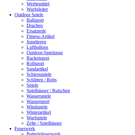
Werbemittel
Wurfgleiter
Outdoor Spiele
Ballsport
Drachen
Ersatzteile
Fitness-Artikel
Jonglieren
Luftballons
Outdoor-Spielzeug
Racketsport
Rollsport
Sandartikel
Schiessspiele
Schlitten / Bobs
Spiele
Spielhäuser / Rutschen
Wasserspiele
Wassersport
Windspiele
Winterartikel
Wurfspiele
Zelte / Spielhäuser
Feuerwerk
Batteriefeuerwerk