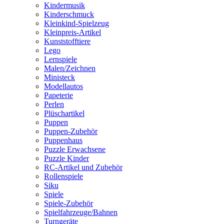
Kindermusik
Kinderschmuck
Kleinkind-Spielzeug
Kleinpreis-Artikel
Kunststofftiere
Lego
Lernspiele
Malen/Zeichnen
Ministeck
Modellautos
Papeterie
Perlen
Plüschartikel
Puppen
Puppen-Zubehör
Puppenhaus
Puzzle Erwachsene
Puzzle Kinder
RC-Artikel und Zubehör
Rollenspiele
Siku
Spiele
Spiele-Zubehör
Spielfahrzeuge/Bahnen
Turngeräte