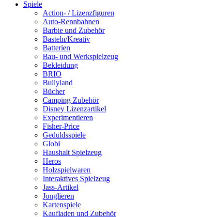
Spiele
Action- / Lizenzfiguren
Auto-Rennbahnen
Barbie und Zubehör
Basteln/Kreativ
Batterien
Bau- und Werkspielzeug
Bekleidung
BRIO
Bullyland
Bücher
Camping Zubehör
Disney Lizenzartikel
Experimentieren
Fisher-Price
Geduldsspiele
Globi
Haushalt Spielzeug
Heros
Holzspielwaren
Interaktives Spielzeug
Jass-Artikel
Jonglieren
Kartenspiele
Kaufladen und Zubehör