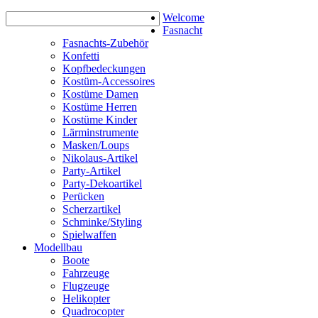
Welcome
Fasnacht
Fasnachts-Zubehör
Konfetti
Kopfbedeckungen
Kostüm-Accessoires
Kostüme Damen
Kostüme Herren
Kostüme Kinder
Lärminstrumente
Masken/Loups
Nikolaus-Artikel
Party-Artikel
Party-Dekoartikel
Perücken
Scherzartikel
Schminke/Styling
Spielwaffen
Modellbau
Boote
Fahrzeuge
Flugzeuge
Helikopter
Quadrocopter