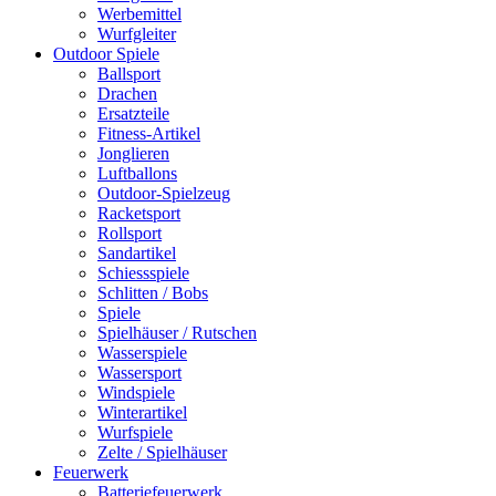
Werbemittel
Wurfgleiter
Outdoor Spiele
Ballsport
Drachen
Ersatzteile
Fitness-Artikel
Jonglieren
Luftballons
Outdoor-Spielzeug
Racketsport
Rollsport
Sandartikel
Schiessspiele
Schlitten / Bobs
Spiele
Spielhäuser / Rutschen
Wasserspiele
Wassersport
Windspiele
Winterartikel
Wurfspiele
Zelte / Spielhäuser
Feuerwerk
Batteriefeuerwerk