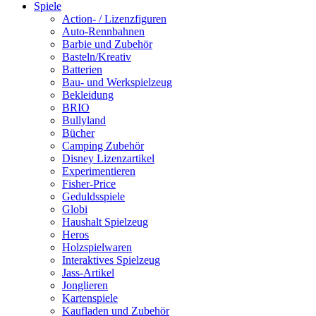
Spiele
Action- / Lizenzfiguren
Auto-Rennbahnen
Barbie und Zubehör
Basteln/Kreativ
Batterien
Bau- und Werkspielzeug
Bekleidung
BRIO
Bullyland
Bücher
Camping Zubehör
Disney Lizenzartikel
Experimentieren
Fisher-Price
Geduldsspiele
Globi
Haushalt Spielzeug
Heros
Holzspielwaren
Interaktives Spielzeug
Jass-Artikel
Jonglieren
Kartenspiele
Kaufladen und Zubehör