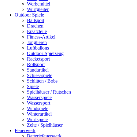
Werbemittel
Wurfgleiter
Outdoor Spiele
Ballsport
Drachen
Ersatzteile
Fitness-Artikel
Jonglieren
Luftballons
Outdoor-Spielzeug
Racketsport
Rollsport
Sandartikel
Schiessspiele
Schlitten / Bobs
Spiele
Spielhäuser / Rutschen
Wasserspiele
Wassersport
Windspiele
Winterartikel
Wurfspiele
Zelte / Spielhäuser
Feuerwerk
Batteriefeuerwerk