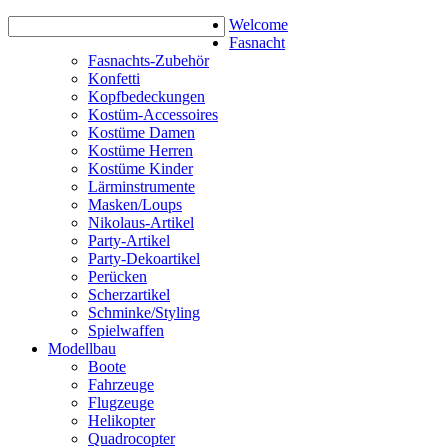
Welcome
Fasnacht
Fasnachts-Zubehör
Konfetti
Kopfbedeckungen
Kostüm-Accessoires
Kostüme Damen
Kostüme Herren
Kostüme Kinder
Lärminstrumente
Masken/Loups
Nikolaus-Artikel
Party-Artikel
Party-Dekoartikel
Perücken
Scherzartikel
Schminke/Styling
Spielwaffen
Modellbau
Boote
Fahrzeuge
Flugzeuge
Helikopter
Quadrocopter