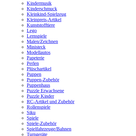
Kindermusik
Kinderschmuck
Kleinkind-Spielzeug
Kleinpreis-Artikel
Kunststofftiere
Lego
Lernspiele
Malen/Zeichnen
Ministeck
Modellautos
Papeterie
Perlen
Plüschartikel
Puppen
Puppen-Zubehör
Puppenhaus
Puzzle Erwachsene
Puzzle Kinder
RC-Artikel und Zubehör
Rollenspiele
Siku
Spiele
Spiele-Zubehör
Spielfahrzeuge/Bahnen
Turngeräte